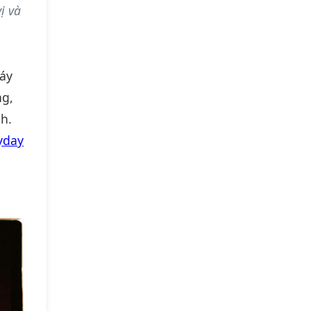
ị và
máy
ng,
nh.
ryday