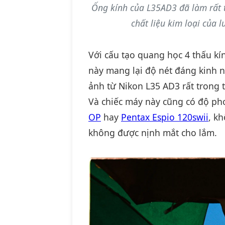
Ống kính của L35AD3 đã làm rất tốt
chất liệu kim loại của l
Với cấu tạo quang học 4 thấu kín
này mang lại độ nét đáng kinh n
ảnh từ Nikon L35 AD3 rất trong tr
Và chiếc máy này cũng có độ phơ
OP
hay
Pentax Espio 120swii
, k
không được nịnh mắt cho lắm.