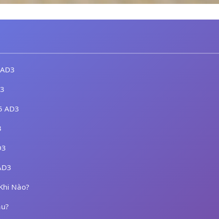
5 AD3
D3
5 AD3
3
D3
AD3
Khi Nào?
âu?