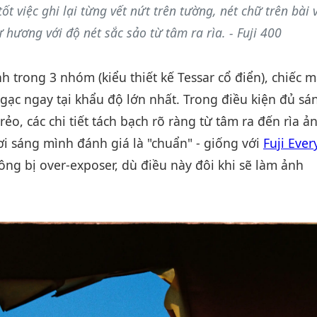
 việc ghi lại từng vết nứt trên tường, nét chữ trên bài v
ư hương với độ nét sắc sảo từ tâm ra rìa. - Fuji 400
h trong 3 nhóm (kiểu thiết kế Tessar cổ điển), chiếc 
gạc ngay tại khẩu độ lớn nhất. Trong điều kiện đủ sá
ẻo, các chi tiết tách bạch rõ ràng từ tâm ra đến rìa ả
i sáng mình đánh giá là "chuẩn" - giống với
Fuji Eve
hông bị over-exposer, dù điều này đôi khi sẽ làm ảnh