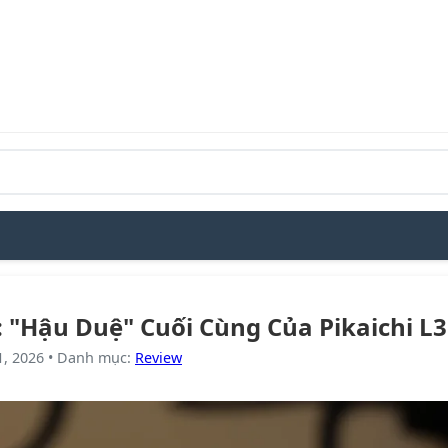
 "Hậu Duệ" Cuối Cùng Của Pikaichi L
1, 2026
•
Danh mục
:
Review