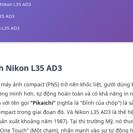
 Nikon L35 AD3
L35 AD3
n L35 AD3
nh Nikon L35 AD3
 máy ảnh compact (PNS) trở nên khốc liệt, gười dùng 
ông minh hơn, tự động hoàn toàn và có khả năng in 
 với tên gọi
"Pikaichi"
(nghĩa là "Đỉnh của chóp") là s
mpact trong giai đoạn đó. Và Nikon L35 AD3 là thế h
(sản xuất khoảng năm 1987). Tại thị trường Mỹ, nó th
on One Touch" (Một chạm), nhấn mạnh vào sự tự động 