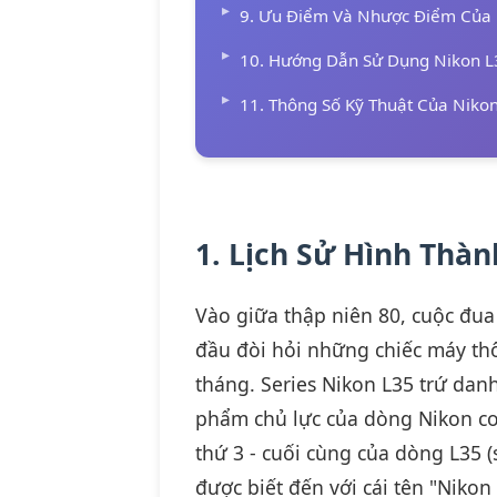
9. Ưu Điểm Và Nhược Điểm Của
10. Hướng Dẫn Sử Dụng Nikon 
11. Thông Số Kỹ Thuật Của Niko
1. Lịch Sử Hình Thà
Vào giữa thập niên 80, cuộc đua
đầu đòi hỏi những chiếc máy th
tháng. Series Nikon L35 trứ danh
phẩm chủ lực của dòng Nikon co
thứ 3 - cuối cùng của dòng L35 
được biết đến với cái tên "Nik