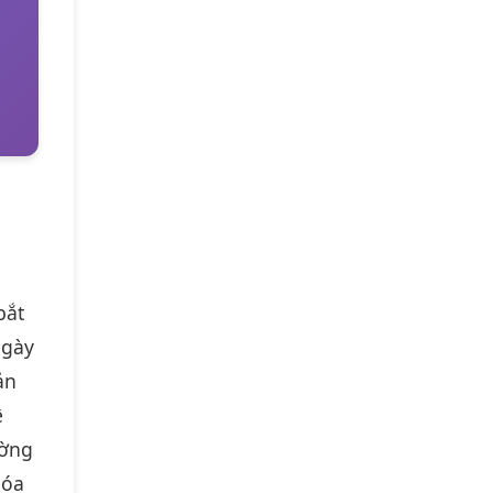
bắt
ngày
ản
ệ
ường
hóa