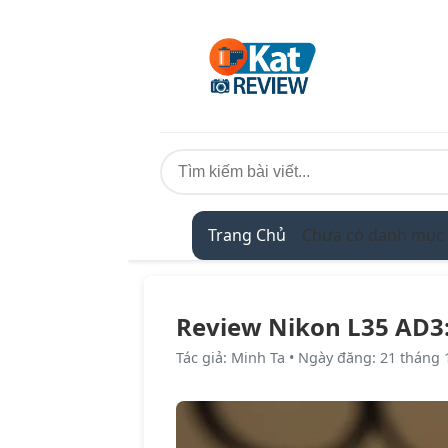
Trang Chủ
Chưa có danh mục
Review Nikon L35 AD3:
Tác giả
:
Minh Ta
•
Ngày đăng
:
21 tháng 