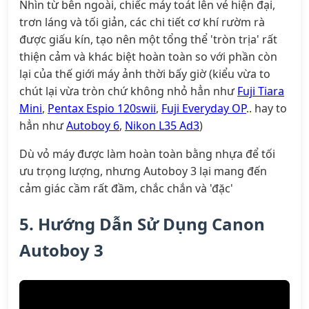
Nhìn từ bên ngoài, chiếc máy toát lên vẻ hiện đại,
trơn láng và tối giản, các chi tiết cơ khí rườm rà
được giấu kín, tạo nên một tổng thể 'tròn trịa' rất
thiện cảm và khác biệt hoàn toàn so với phần còn
lại của thế giới máy ảnh thời bấy giờ (kiểu vừa to
chút lại vừa tròn chứ không nhỏ hẳn như
Fuji Tiara
Mini
,
Pentax Espio 120swii
,
Fuji Everyday OP
.. hay to
hẳn như
Autoboy 6
,
Nikon L35 Ad3
)
Dù vỏ máy được làm hoàn toàn bằng nhựa để tối
ưu trọng lượng, nhưng Autoboy 3 lại mang đến
cảm giác cầm rất đầm, chắc chắn và 'đặc'
5. Hướng Dẫn Sử Dụng Canon
Autoboy 3