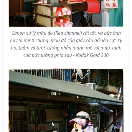
Canon xử lý màu đỏ (Red channel) rất tốt, và bức ảnh
này là minh chứng. Màu đỏ của giấy câu đối lên cực kỳ
no, thắm và tươi, tương phản mạnh mẽ với màu xanh
của bức tường phía sau - Kodak Gold 200