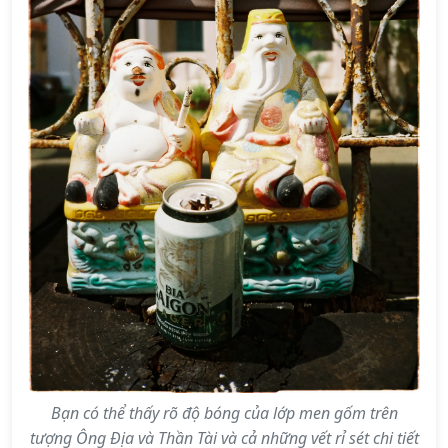
Bạn có thể thấy rõ độ bóng của lớp men gốm trên
tượng Ông Địa và Thần Tài và cả những vết rỉ sét chi tiết