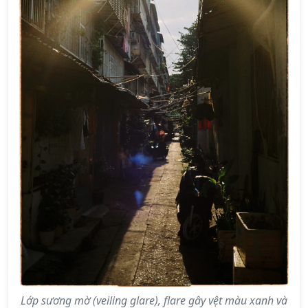
Lớp sương mờ (veiling glare), flare gây vệt màu xanh và