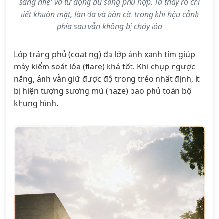
sáng nhẹ' và tự động bù sáng phù hợp. Ta thấy rõ chi
tiết khuôn mặt, làn da và bàn cờ, trong khi hậu cảnh
phía sau vẫn không bị cháy lóa
Lớp tráng phủ (coating) đa lớp ánh xanh tím giúp
máy kiểm soát lóa (flare) khá tốt. Khi chụp ngược
nắng, ảnh vẫn giữ được độ trong trẻo nhất định, ít
bị hiện tượng sương mù (haze) bao phủ toàn bộ
khung hình.