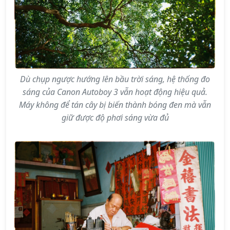
Dù chụp ngược hướng lên bầu trời sáng, hệ thống đo
sáng của Canon Autoboy 3 vẫn hoạt động hiệu quả.
Máy không để tán cây bị biến thành bóng đen mà vẫn
giữ được độ phơi sáng vừa đủ