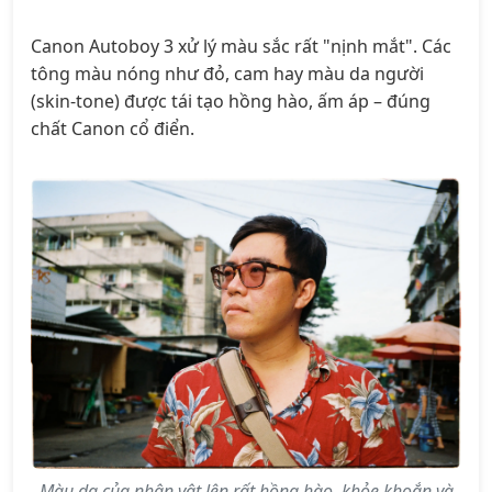
Canon Autoboy 3 xử lý màu sắc rất "nịnh mắt". Các
tông màu nóng như đỏ, cam hay màu da người
(skin-tone) được tái tạo hồng hào, ấm áp – đúng
chất Canon cổ điển.
Màu da của nhân vật lên rất hồng hào, khỏe khoắn và