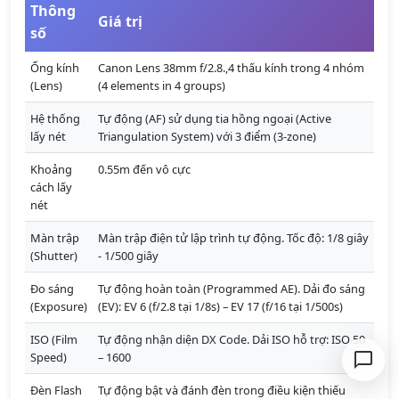
Thông
Giá trị
số
Ống kính
Canon Lens 38mm f/2.8.,4 thấu kính trong 4 nhóm
(Lens)
(4 elements in 4 groups)
Hệ thống
Tự động (AF) sử dụng tia hồng ngoại (Active
lấy nét
Triangulation System) với 3 điểm (3-zone)
Khoảng
0.55m đến vô cực
cách lấy
nét
Màn trập
Màn trập điện tử lập trình tự động. Tốc độ: 1/8 giây
(Shutter)
- 1/500 giây
Đo sáng
Tự động hoàn toàn (Programmed AE). Dải đo sáng
(Exposure)
(EV): EV 6 (f/2.8 tại 1/8s) – EV 17 (f/16 tại 1/500s)
ISO (Film
Tự động nhận diện DX Code. Dải ISO hỗ trợ: ISO 50
Speed)
– 1600
Đèn Flash
Tự động bật và đánh đèn trong điều kiện thiếu