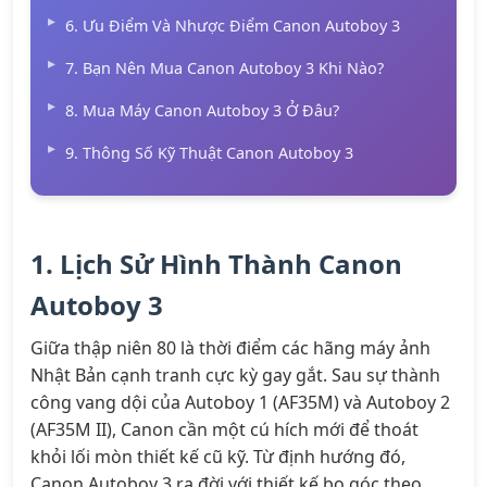
6. Ưu Điểm Và Nhược Điểm Canon Autoboy 3
7. Bạn Nên Mua Canon Autoboy 3 Khi Nào?
8. Mua Máy Canon Autoboy 3 Ở Đâu?
9. Thông Số Kỹ Thuật Canon Autoboy 3
1. Lịch Sử Hình Thành Canon
Autoboy 3
Giữa thập niên 80 là thời điểm các hãng máy ảnh
Nhật Bản cạnh tranh cực kỳ gay gắt. Sau sự thành
công vang dội của Autoboy 1 (AF35M) và Autoboy 2
(AF35M II), Canon cần một cú hích mới để thoát
khỏi lối mòn thiết kế cũ kỹ. Từ định hướng đó,
Canon Autoboy 3 ra đời với thiết kế bo góc theo