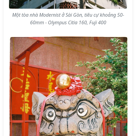
Một tòa nhà Modernist ở Sài Gòn, tiêu cự khoảng 50-
60mm - Olympus Citia 160, Fuji 400