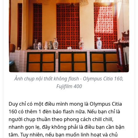
Ảnh chụp nội thất không flash - Olympus Citia 160,
Fujifilm 400
Duy chỉ có một điều mình mong là Olympus Citia
160 có thêm 1 đèn báo flash nữa. Nếu bạn chỉ là
người chụp thuần theo phong cách chill chill,
nhanh gọn lẹ, đây không phải là điều bạn cần bận
tâm. Tuy nhiên, nếu bạn muốn linh hoạt và chủ