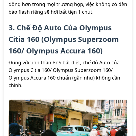
động hơn trong mọi trường hợp, việc không có đèn
báo flash riêng sẽ hơi bất tiện 1 chút.
3. Chế Độ Auto Của Olympus
Citia 160 (Olympus Superzoom
160/ Olympus Accura 160)
Đúng với tinh thần PnS bất diệt, chế độ Auto của
Olympus Citia 160/ Olympus Superzoom 160/
Olympus Accura 160 chuẩn (gần như) không cần
chỉnh.