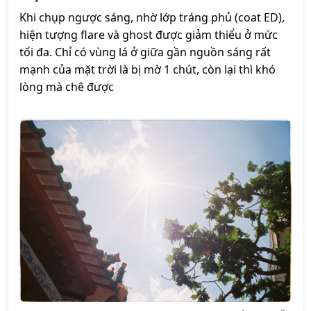
Khi chụp ngược sáng, nhờ lớp tráng phủ (coat ED),
hiện tượng flare và ghost được giảm thiểu ở mức
tối đa. Chỉ có vùng lá ở giữa gần nguồn sáng rất
mạnh của mặt trời là bị mờ 1 chút, còn lại thì khó
lòng mà chê được