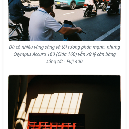
Dù có nhiều vùng sáng và tối tương phản mạnh, nhưng
Olympus Accura 160 (Citia 160) vẫn xử lý cân bằng
sáng tốt - Fuji 400