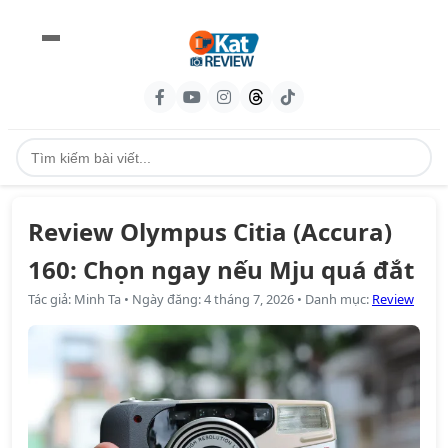
Review Olympus Citia (Accura)
160: Chọn ngay nếu Mju quá đắt
Tác giả
:
Minh Ta
•
Ngày đăng
:
4 tháng 7, 2026
•
Danh mục
:
Review