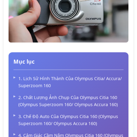
Mục lục
1. Lịch Sử Hình Thành Của Olympus Citia/ Accura/
Superzoom 160
2. Chất Lượng Ảnh Chụp Của Olympus Citia 160
(Olympus Superzoom 160/ Olympus Accura 160)
3. Chế Độ Auto Của Olympus Citia 160 (Olympus
Superzoom 160/ Olympus Accura 160)
4. Cảm Giác Cầm Nắm Olympus Citia 160 (Olympus