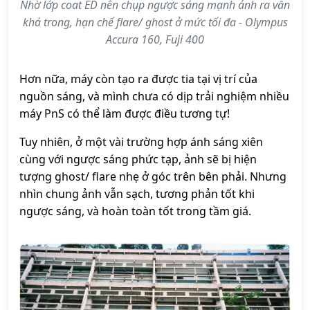
Nhờ lớp coat ED nên chụp ngược sáng mạnh ảnh ra vẫn
khá trong, hạn chế flare/ ghost ở mức tối đa - Olympus
Accura 160, Fuji 400
Hơn nữa, máy còn tạo ra được tia tại vị trí của
nguồn sáng, và mình chưa có dịp trải nghiệm nhiều
máy PnS có thể làm được điều tương tự!
Tuy nhiên, ở một vài trường hợp ánh sáng xiên
cùng với ngược sáng phức tạp, ảnh sẽ bị hiện
tượng ghost/ flare nhẹ ở góc trên bên phải. Nhưng
nhìn chung ảnh vẫn sạch, tương phản tốt khi
ngược sáng, và hoàn toàn tốt trong tầm giá.