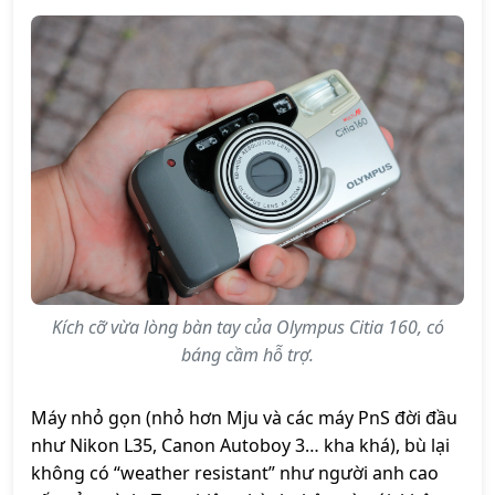
Kích cỡ vừa lòng bàn tay của Olympus Citia 160, có
báng cầm hỗ trợ.
Máy nhỏ gọn (nhỏ hơn Mju và các máy PnS đời đầu
như Nikon L35, Canon Autoboy 3… kha khá), bù lại
không có “weather resistant” như người anh cao