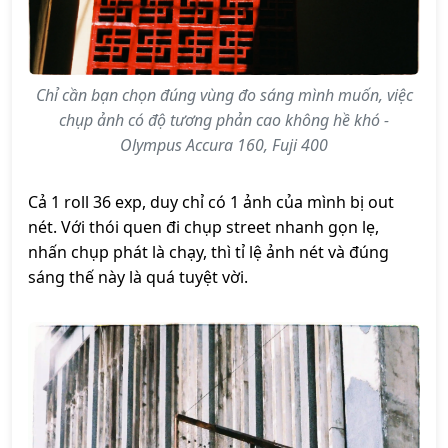
Chỉ cần bạn chọn đúng vùng đo sáng mình muốn, việc
chụp ảnh có độ tương phản cao không hề khó -
Olympus Accura 160, Fuji 400
Cả 1 roll 36 exp, duy chỉ có 1 ảnh của mình bị out
nét. Với thói quen đi chụp street nhanh gọn lẹ,
nhấn chụp phát là chạy, thì tỉ lệ ảnh nét và đúng
sáng thế này là quá tuyệt vời.