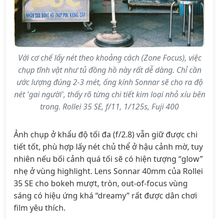
Với cơ chế lấy nét theo khoảng cách (Zone Focus), việc
chụp tĩnh vật như tủ đồng hồ này rất dễ dàng. Chỉ cần
ước lượng đúng 2-3 mét, ống kính Sonnar sẽ cho ra độ
nét 'gai người', thấy rõ từng chi tiết kim loại nhỏ xíu bên
trong. Rollei 35 SE, f/11, 1/125s, Fuji 400
Ảnh chụp ở khẩu độ tối đa (f/2.8) vẫn giữ được chi
tiết tốt, phù hợp lấy nét chủ thể ở hậu cảnh mờ, tuy
nhiên nếu bối cảnh quá tối sẽ có hiện tượng “glow”
nhẹ ở vùng highlight. Lens Sonnar 40mm của Rollei
35 SE cho bokeh mượt, tròn, out-of-focus vùng
sáng có hiệu ứng khá “dreamy” rất được dân chơi
film yêu thích.