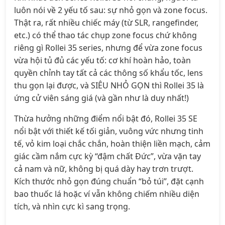
luôn nói về 2 yếu tố sau: sự nhỏ gọn và zone focus.
Thật ra, rất nhiều chiếc máy (từ SLR, rangefinder,
etc.) có thể thao tác chụp zone focus chứ không
riêng gì Rollei 35 series, nhưng để vừa zone focus
vừa hội tủ đủ các yếu tố: cơ khí hoàn hảo, toàn
quyền chỉnh tay tất cả các thông số khẩu tốc, lens
thu gọn lại được, và SIÊU NHỎ GỌN thì Rollei 35 là
ứng cử viên sáng giá (và gần như là duy nhất!)
Thừa hưởng những điểm nổi bật đó, Rollei 35 SE
nổi bật với thiết kế tối giản, vuông vức nhưng tinh
tế, vỏ kim loại chắc chắn, hoàn thiện liền mạch, cảm
giác cầm nắm cực kỳ “đậm chất Đức”, vừa vặn tay
cả nam và nữ, không bị quá dày hay trơn trượt.
Kích thước nhỏ gọn đúng chuẩn “bỏ túi”, đặt cạnh
bao thuốc lá hoặc ví vẫn không chiếm nhiều diện
tích, và nhìn cực kì sang trọng.