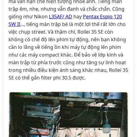
mà vẫn hạn chế hiện tượng nhòe ảnh. Tiếng màn
trập êm, nhẹ, nhưng vẫn đanh và chắc chắn. Cũng
giống như Nikon
L35AF/ AD
hay
Pentax Espio 120
SW II
..., tiếng màn trập bé là một lợi thế rất lớn cho
việc chụp street. Và thậm chí, Rollei 35 SE còn
không có chế độ lên phim tự động, nên bạn không
cần lo lắng về tiếng ồn khi máy tự động lên phim
như các máy compact khác. Để bảo vệ lớp kính và
màn trập từ phía trước cũng như tăng sự linh hoạt
trong nhiều điều kiện ánh sáng khác nhau, Rollei 35
SE có thể gắn filter phi 30.5 được.